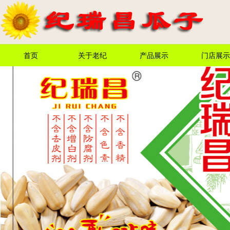
首页
关于老纪
产品展示
门店展示