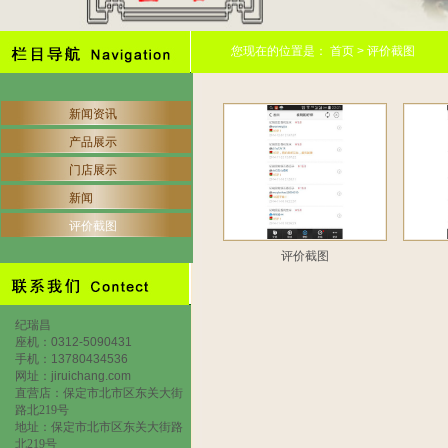
您现在的位置是：
首页
>
评价截图
新闻资讯
产品展示
门店展示
新闻
评价截图
评价截图
纪瑞昌
座机：0312-5090431
手机：13780434536
网址：jiruichang.com
直营店：保定市北市区东关大街
路北
219
号
地址：保定市北市区东关大街路
北
219
号